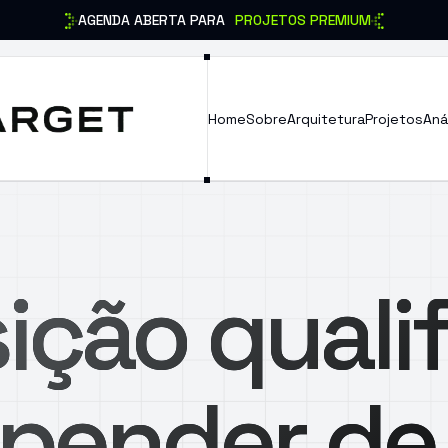
AGENDA ABERTA PARA
PROJETOS PREMIUM
Home
Sobre
Arquitetura
Projetos
Aná
ição quali
pender de