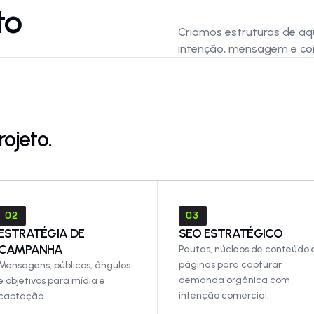
to
Criamos estruturas de aq
intenção, mensagem e con
ojeto.
02
03
ESTRATÉGIA DE
SEO ESTRATÉGICO
CAMPANHA
Pautas, núcleos de conteúdo 
páginas para capturar
Mensagens, públicos, ângulos
demanda orgânica com
e objetivos para mídia e
intenção comercial.
captação.