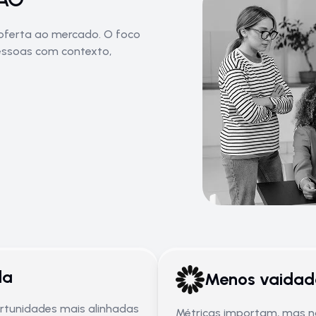
oferta ao mercado. O foco
pessoas com contexto,
da
Menos vaidad
ortunidades mais alinhadas
Métricas importam, mas n