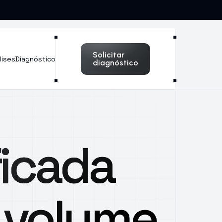
Solicitar
lises
Diagnóstico
diagnóstico
ficada
 volume