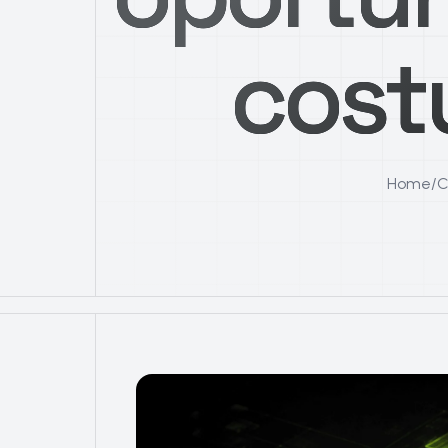
cost
Home
/
C