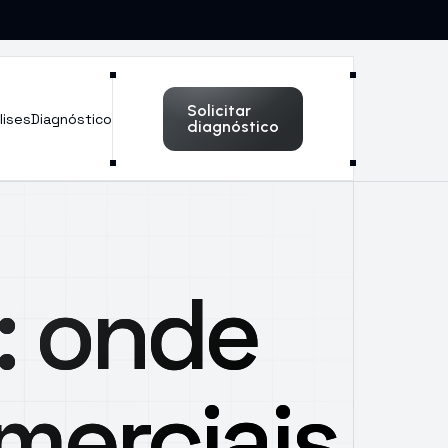
Solicitar
lises
Diagnóstico
diagnóstico
: onde
merciais