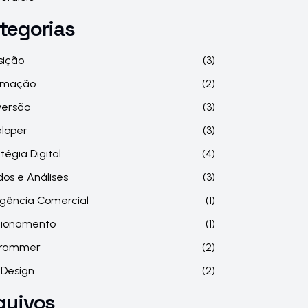
tegorias
sição
(3)
omação
(2)
ersão
(3)
loper
(3)
tégia Digital
(4)
dos e Análises
(3)
ligência Comercial
(1)
cionamento
(1)
grammer
(2)
Design
(2)
quivos