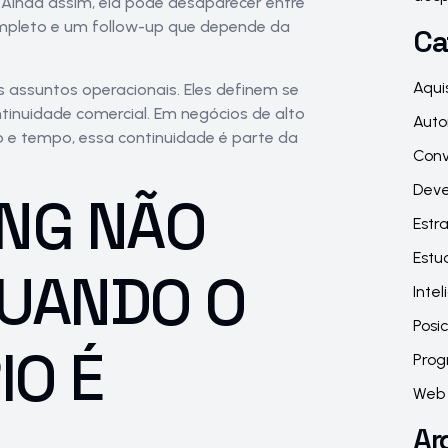
 Ainda assim, ela pode desaparecer entre
ompleto e um follow-up que depende da
Ca
Aqui
ssuntos operacionais. Eles definem se
ntinuidade comercial. Em negócios de alto
Aut
to e tempo, essa continuidade é parte da
Conv
Deve
NG NÃO
Estra
Estu
QUANDO O
Inte
Posi
O É
Pro
Web 
Ar