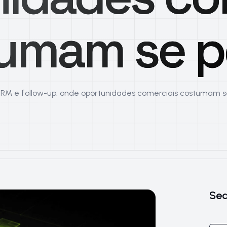
umam se p
RM e follow-up: onde oportunidades comerciais costumam s
Sea