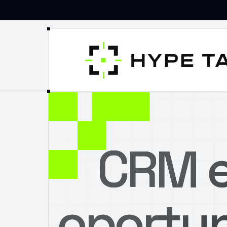
CRM e
oportun