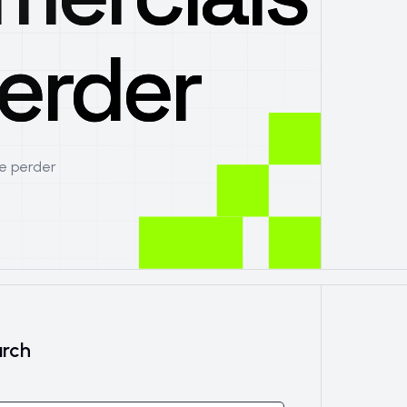
erder
e perder
rch