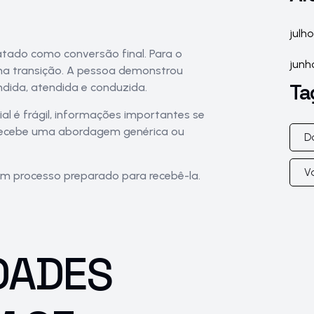
julh
atado como conversão final. Para o
junh
ma transição. A pessoa demonstrou
Ta
ndida, atendida e conduzida.
l é frágil, informações importantes se
, recebe uma abordagem genérica ou
D
V
um processo preparado para recebê-la.
DADES