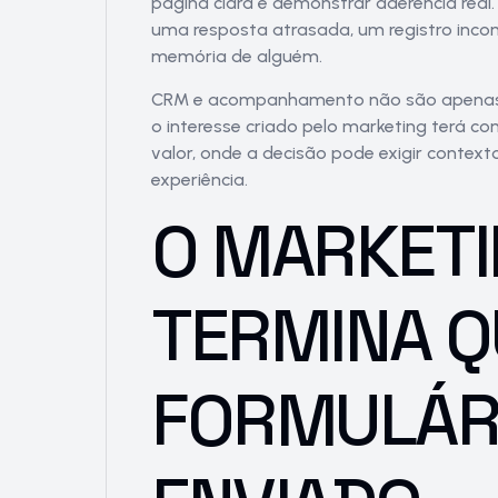
página clara e demonstrar aderência real.
uma resposta atrasada, um registro inc
memória de alguém.
CRM e acompanhamento não são apenas a
o interesse criado pelo marketing terá co
valor, onde a decisão pode exigir contex
experiência.
O MARKETI
TERMINA 
FORMULÁRI