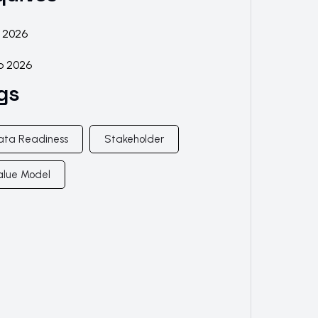
o 2026
o 2026
gs
ata Readiness
Stakeholder
alue Model