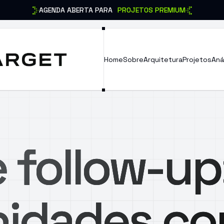
AGENDA ABERTA PARA
PROJETOS PREMIUM
Home
Sobre
Arquitetura
Projetos
Aná
 follow-up
idades co