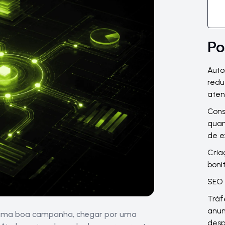
Po
Auto
redu
ate
Cons
quan
de 
Cria
boni
SEO 
Tráf
anun
 uma boa campanha, chegar por uma
desp