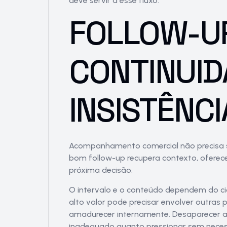
deve servir a esse fluxo.
FOLLOW-UP
CONTINUID
INSISTÊNCI
Acompanhamento comercial não precisa 
bom follow-up recupera contexto, oferece 
próxima decisão.
O intervalo e o conteúdo dependem do c
alto valor pode precisar envolver outras 
amadurecer internamente. Desaparecer a
inadequado quanto pressionar sem neces